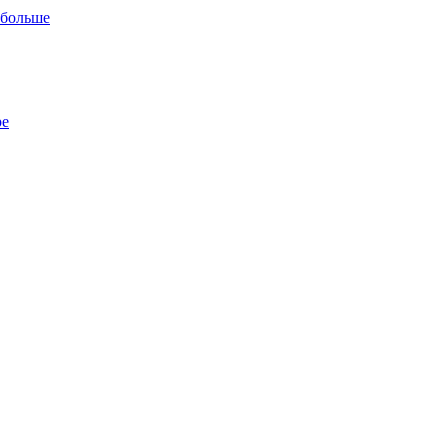
 больше
ре