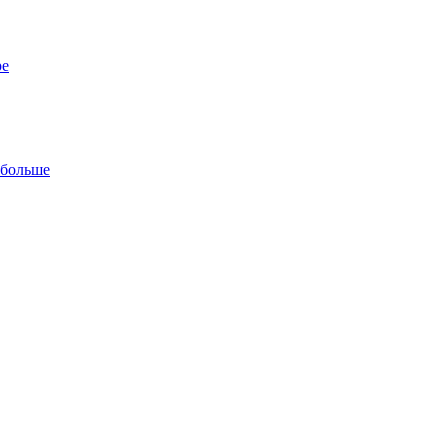
ре
 больше