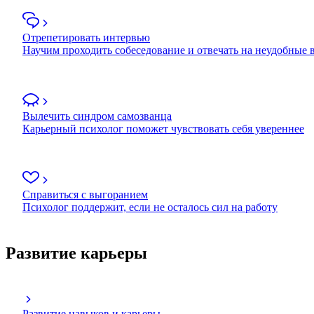
Отрепетировать интервью
Научим проходить собеседование и отвечать на неудобные
Вылечить синдром самозванца
Карьерный психолог поможет чувствовать себя увереннее
Справиться с выгоранием
Психолог поддержит, если не осталось сил на работу
Развитие карьеры
Развитие навыков и карьеры