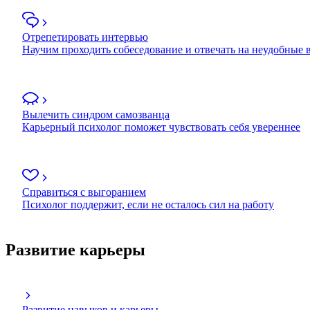
Отрепетировать интервью
Научим проходить собеседование и отвечать на неудобные
Вылечить синдром самозванца
Карьерный психолог поможет чувствовать себя увереннее
Справиться с выгоранием
Психолог поддержит, если не осталось сил на работу
Развитие карьеры
Развитие навыков и карьеры