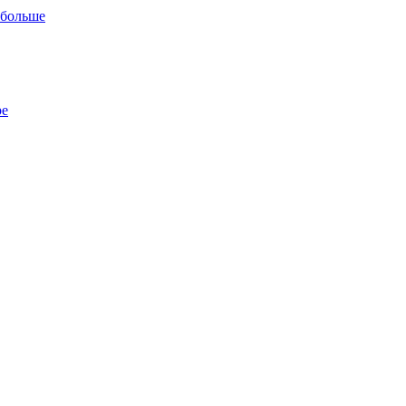
 больше
ре