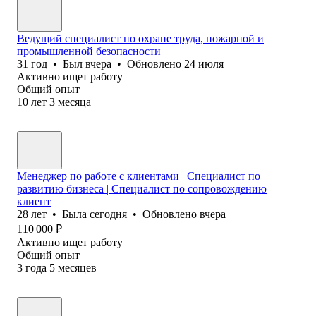
Ведущий специалист по охране труда, пожарной и
промышленной безопасности
31
год
•
Был
вчера
•
Обновлено
24 июля
Активно ищет работу
Общий опыт
10
лет
3
месяца
Менеджер по работе с клиентами | Специалист по
развитию бизнеса | Специалист по сопровождению
клиент
28
лет
•
Была
сегодня
•
Обновлено
вчера
110 000
₽
Активно ищет работу
Общий опыт
3
года
5
месяцев