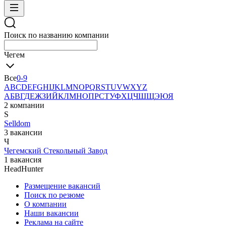
Поиск по названию компании
Чегем
Все
0-9
A
B
C
D
E
F
G
H
I
J
K
L
M
N
O
P
Q
R
S
T
U
V
W
X
Y
Z
А
Б
В
Г
Д
Е
Ж
З
И
Й
К
Л
М
Н
О
П
Р
С
Т
У
Ф
Х
Ц
Ч
Ш
Щ
Э
Ю
Я
2 компании
S
Selldom
3 вакансии
Ч
Чегемский Стекольный Завод
1 вакансия
HeadHunter
Размещение вакансий
Поиск по резюме
О компании
Наши вакансии
Реклама на сайте