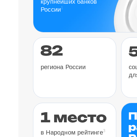
крупнейших банков
1
России
региона России
со
дл
3
в Народном рейтинге