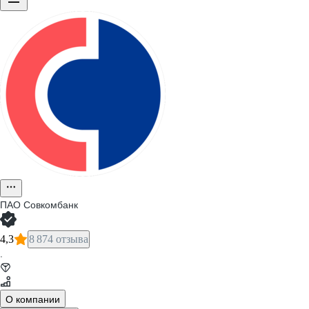
ПАО
Совкомбанк
4,3
8 874 отзыва
·
О компании