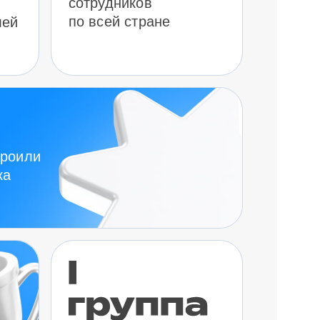
сотрудников
по всей стране
лей
троили
ка