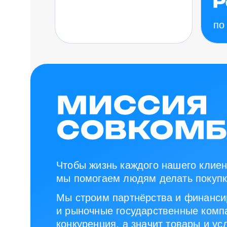
по
Чтобы жизнь каждого нашего клиен
мы помогаем людям делать покупк
Мы строим партнёрства и финанси
и рыночные государственные компа
конкуренция, а значит товары и ус