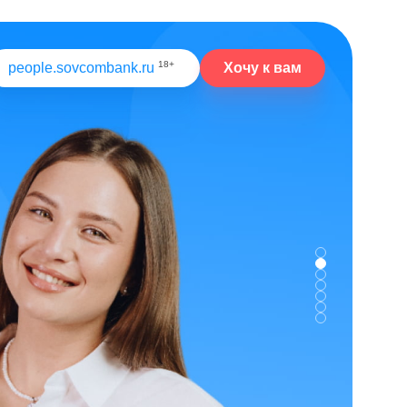
18+
Хочу к вам
people.sovcombank.ru