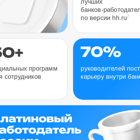
лучших
банков-работодате
2
по версии hh.ru
руководителей пос
циальных программ
карьеру внутри бан
я сотрудников