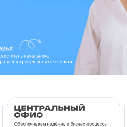
арья
аместитель начальника
равления регулярной отчётности
Обеспечиваем надёжные бизнес-процессы