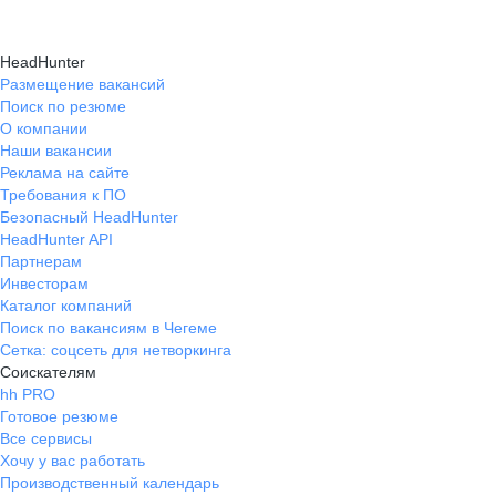
в роли ментора, а 
контролера.Систем
HeadHunter
наставничества на
Размещение вакансий
не бросают одного,
Поиск по резюме
вводят в курс дела
О компании
загруженные пери
Наши вакансии
руководитель наход
Реклама на сайте
чтобы разобрать о
Требования к ПО
подсказать решение
Безопасный HeadHunter
HeadHunter API
Партнерам
Инвесторам
Каталог компаний
Поиск по вакансиям в Чегеме
Сетка: соцсеть для нетворкинга
Соискателям
hh PRO
Готовое резюме
Все сервисы
Хочу у вас работать
Производственный календарь