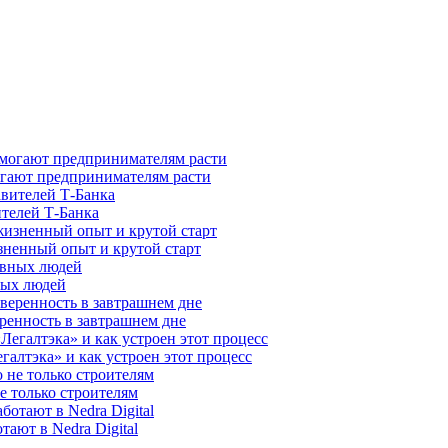
гают предпринимателям расти
ителей Т-Банка
зненный опыт и крутой старт
ных людей
ренность в завтрашнем дне
галтэка» и как устроен этот процесс
е только строителям
ают в Nedra Digital