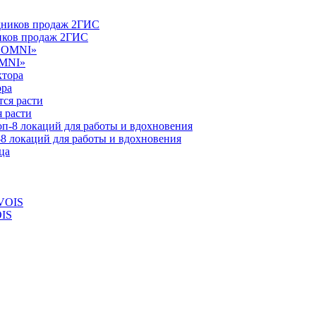
ников продаж 2ГИС
OMNI»
ора
 расти
-8 локаций для работы и вдохновения
OIS