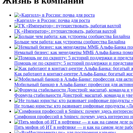
Жизнь в компании
«Каргилл» в России: почва для роста
ГК «Император»: путешествовать, работая вахтой
Больше чем работа: как устроены сообщества Билайна
Немалый бизнес: как менеджеры ММБ Альфа-Банка помо
Помощь не по скрипту: 5 историй поддержки и представ
Как работают в контакт-центре Альфа-Банка: богатый жи
Мобильный банкир в Альфа-Банке: профессия для актив
Формула стабильности Донстрой: масштаб, команда и уве
Не только юристы: кто развивает цифровые продукты «Ле
Симфония профессий в Sminex: почему здесь интересно н
Пять мифов об ИТ в нефтянке — и как на самом деле работ