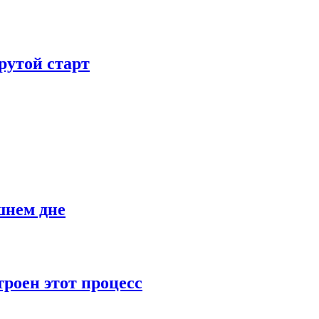
рутой старт
шнем дне
роен этот процесс