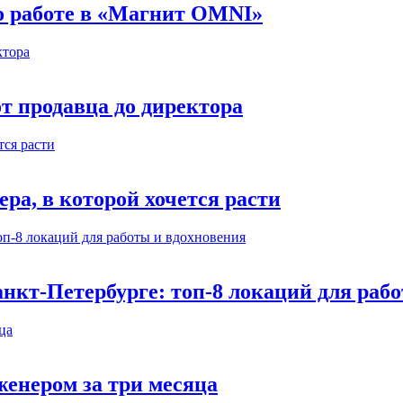
 о работе в «Магнит OMNI»
т продавца до директора
а, в которой хочется расти
нкт-Петербурге: топ-8 локаций для раб
енером за три месяца