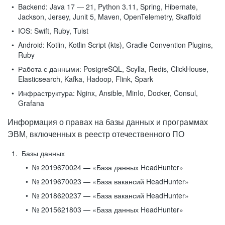
Backend:
Java 17 — 21, Python 3.11, Spring, Hibernate,
Jackson, Jersey, Junit 5, Maven, OpenTelemetry, Skaffold
IOS:
Swift, Ruby, Tuist
Android:
Kotlin, Kotlin Script (kts), Gradle Convention Plugins,
Ruby
Работа с данными:
PostgreSQL, Scylla, Redis, ClickHouse,
Elasticsearch, Kafka, Hadoop, Flink, Spark
Инфраструктура:
Nginx, Ansible, MinIo, Docker, Consul,
Grafana
Информация о правах на базы данных и программах
ЭВМ, включенных в реестр отечественного ПО
Базы данных
№ 2019670024 — «База данных HeadHunter»
№ 2019670023 — «База вакансий HeadHunter»
№ 2018620237 — «База вакансий HeadHunter»
№ 2015621803 — «База данных HeadHunter»